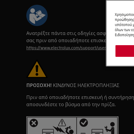
Χρησιμοποι
προώθησης 
ιστότοπού 
όλων των co
Ανατρέξτε πάντα στις οδηγίες ασφαλείας του 
Ειδοποίηση 
σας πριν από οποιαδήποτε επισκευή ή συντή
https://www.electrolux.com/support/user-manuals/
ΠΡΟΣΟΧΗ!
ΚΙΝΔΥΝΟΣ ΗΛΕΚΤΡΟΠΛΗΞΙΑΣ
Πριν από οποιαδήποτε επισκευή ή συντήρηση
αποσυνδέστε το βύσμα από την πρίζα.