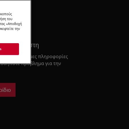
 σκοπούς
σία
ρήση του
ντας «Αποδοχή
κεφτείτε την
ειρίδιο Χρήστη
s
αι άλλες χρήσιμες πληροφορίες
ιοδήποτε πρόβλημα για την
ρίδιο