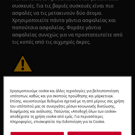
συσκευές. Για τις βαριές συσκευές είναι πιο
ασφαλές να τις μετακινούν δύο άτομα.
Χρησιμοποιείτε πάντα γάντια ασφαλείας και
παπούτσια ασφαλείας. Φοράτε γάντια
ασφαλείας συνεχώς για να προστατευτείτε από
τις κοπές από τις αιχμηρές άκρες.
ΠΡΟΣΟΧΗ!
ΚΙΝΔΥΝΟΣ ΤΡΑΥΜΑΤΙΣΜΟΥ ΤΩΝ
ΜΑΤΙΩΝ
Χρησιμοποιούμε cookie και άλλες τεχνολογίες για βελτιστοποίηση
ιστότοπων, καθώς και για σκοπούς προώθησης και μάρκετινγκ.
Επίσης, κοινοποιούμε δεδομένα σχετικά με τη από μέρους σας χρήση
του ιστότοπού μας σε συνεργάτες μέσων κοινωνικής δικτύωσης,
διαφήμισης και ανάλυσης. Πατώντας «Αποδοχή όλων των cookie»
αποδέχεστε τη χρήση cookie από εμάς. Για περισσότερες
πληροφορίες, επισκεφτείτε την Ειδοποίηση για τα Cookie.
Φορέστε γυαλιά ασφαλείας αν εκτελείτε