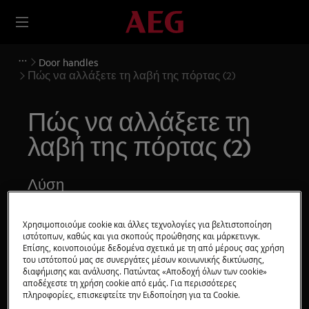
Door handles
Πώς να αλλάξετε τη λαβή της πόρτας (2)
Πώς να αλλάξετε τη
λαβή της πόρτας (2)
Λύση
Πριν από οποιαδήποτε λειτουργία συντήρησης,
Χρησιμοποιούμε cookie και άλλες τεχνολογίες για βελτιστοποίηση
απενεργοποιήστε τη συσκευή και αποσυνδέστε το
ιστότοπων, καθώς και για σκοπούς προώθησης και μάρκετινγκ.
φις από την
πρίζα.
Επίσης, κοινοποιούμε δεδομένα σχετικά με τη από μέρους σας χρήση
του ιστότοπού μας σε συνεργάτες μέσων κοινωνικής δικτύωσης,
Να είστε πάντα προσεκτικοί όταν μετακινείτε
διαφήμισης και ανάλυσης. Πατώντας «Αποδοχή όλων των cookie»
αποδέχεστε τη χρήση cookie από εμάς. Για περισσότερες
συσκευές, για βαριές συσκευές είναι απαραίτητο να
πληροφορίες, επισκεφτείτε την Ειδοποίηση για τα Cookie.
μετακινηθούν από δύο άτομα.