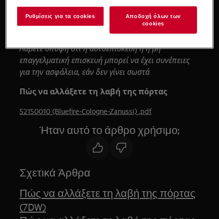
Χρησιμοποιείτε πάντα γάντια ασφαλείας και κλειστά
Ρυθμίσεις για τα cookies
Αποδοχή όλων των
cookies
υποδήματα.
Λάβετε υπόψη ότι η αυτοεπισκευή ή η μη
επαγγελματική επισκευή μπορεί να έχει συνέπειες
για την ασφάλεια, εάν δεν γίνει σωστά
Πώς να αλλάξετε τη λαβή της πόρτας
52150010 (Bluefire-Cologne-Zanussi) .pdf
Ήταν αυτό το άρθρο χρήσιμο;
Σχετικά Άρθρα
Πώς να αλλάξετε τη λαβή της πόρτας
(7DW)