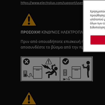
https://www.electrolux.com/support/user-manuals/
Χρησιμοποι
προώθησης 
ιστότοπού 
όλων των co
Ειδοποίηση 
ΠΡΟΣΟΧΗ!
ΚΙΝΔΥΝΟΣ ΗΛΕΚΤΡΟΠΛΗΞΙΑΣ
Πριν από οποιαδήποτε επισκευή ή συντήρηση
αποσυνδέστε το βύσμα από την πρίζα.