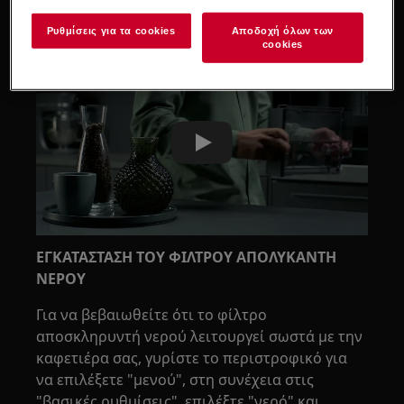
Εάν έχετε καφετιέρα με οθόνη αφής:
Ρυθμίσεις για τα cookies
Αποδοχή όλων των
cookies
Play
ΕΓΚΑΤΑΣΤΑΣΗ ΤΟΥ ΦΙΛΤΡΟΥ ΑΠΟΛΥΚΑΝΤΗ
ΝΕΡΟΥ
Για να βεβαιωθείτε ότι το φίλτρο
αποσκληρυντή νερού λειτουργεί σωστά με την
καφετιέρα σας, γυρίστε το περιστροφικό για
να επιλέξετε "μενού", στη συνέχεια στις
"βασικές ρυθμίσεις", επιλέξτε "νερό" και