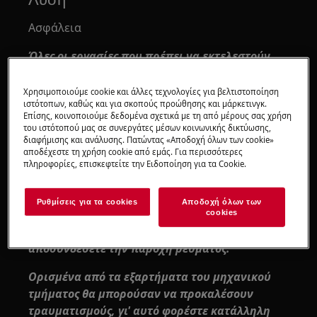
Ασφάλεια
Όλες οι εργασίες που πρέπει να εκτελεστούν
στο εσωτερικό της συσκευής απαιτούν
συγκεκριμένες δεξιότητες και γνώσεις και
Χρησιμοποιούμε cookie και άλλες τεχνολογίες για βελτιστοποίηση
ιστότοπων, καθώς και για σκοπούς προώθησης και μάρκετινγκ.
επιτρέπεται να εκτελούνται μόνο από
Επίσης, κοινοποιούμε δεδομένα σχετικά με τη από μέρους σας χρήση
ειδικευμένους και εξουσιοδοτημένους
του ιστότοπού μας σε συνεργάτες μέσων κοινωνικής δικτύωσης,
μηχανικούς σέρβις
διαφήμισης και ανάλυσης. Πατώντας «Αποδοχή όλων των cookie»
αποδέχεστε τη χρήση cookie από εμάς. Για περισσότερες
πληροφορίες, επισκεφτείτε την Ειδοποίηση για τα Cookie.
Αυτή η πλατφόρμα δεν διαθέτει διακόπτη
ON/OFF.
Ρυθμίσεις για τα cookies
Αποδοχή όλων των
Πριν αποκτήσετε πρόσβαση σε εσωτερικά
cookies
εξαρτήματα, βγάλτε το φις από την πρίζα για να
αποσυνδέσετε την παροχή ρεύματος.
Ορισμένα από τα εξαρτήματα του μηχανικού
τμήματος θα μπορούσαν να προκαλέσουν
τραυματισμούς, γι' αυτό φορέστε κατάλληλη