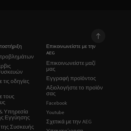
ποστήριξη
Επικοινωνείστε με την
AEG
 προβλημάτων
Επικοινωνείστε μαζί
ρβις
μας
συσκευών
Εγγραφή προϊόντος
 τις οδηγίες
Αξιολογήστε το προϊόν
σας
ε τους
υς
Facebook
& Υπηρεσία
Youtube
ς Εγγύησης
Σχετικά με την AEG
 της Συσκευής
Υπαναχώρηση