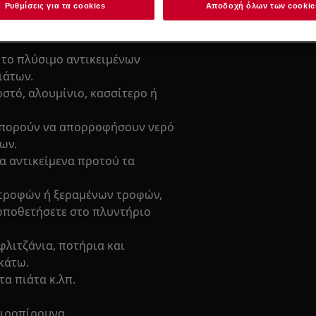
Ρυθμίσεις για τα cookies
Αποδοχή όλων των cookie
ιασμα του πλυντηρίου πιάτων
 το πλύσιμο αντικειμένων
ιάτων.
οστό, αλουμίνιο, κασσίτερο ή
 μπορούν να απορροφήσουν νερό
ων.
α αντικείμενα προτού τα
 τροφών ή ξεραμένων τροφών,
τοποθετήσετε στο πλυντήριο
φλιτζάνια, ποτήρια και
κάτω.
τα πιάτα κ.λπ.
αιροπίρουνα.