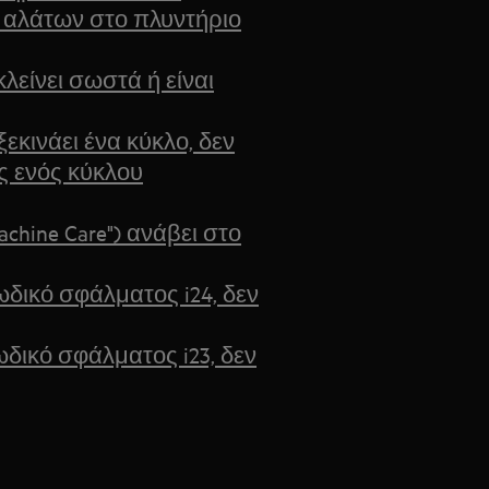
αλάτων στο πλυντήριο
λείνει σωστά ή είναι
ξεκινάει ένα κύκλο, δεν
ς ενός κύκλου
chine Care") ανάβει στο
ωδικό σφάλματος i24, δεν
ωδικό σφάλματος i23, δεν