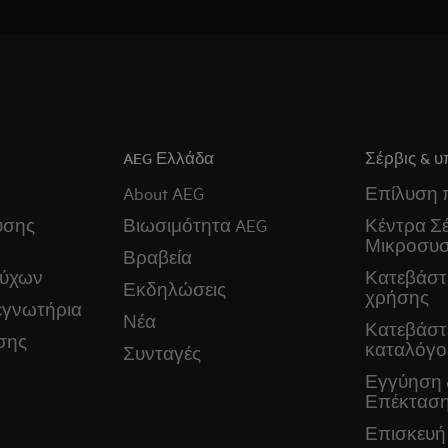
AEG Ελλάδα
Σέρβις & υ
About AEG
Επίλυση
ύσης
Βιωσιμότητα AEG
Κέντρα Σέ
Μικροσυ
Βραβεία
ούχων
Κατεβάστε
Εκδηλώσεις
χρήσης
εγνωτήρια
Νέα
Κατεβάστ
σης
καταλόγο
Συνταγές
Εγγύηση 
Επέκταση
Επισκευή