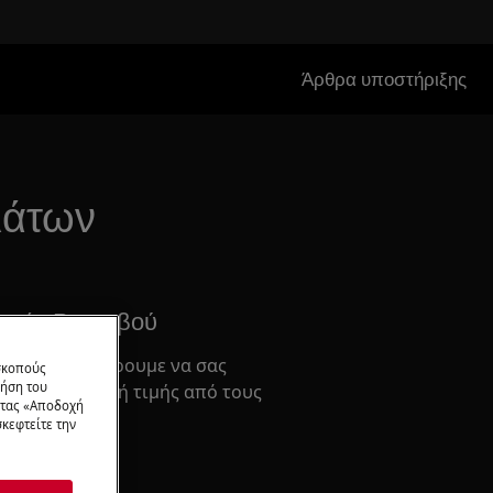
Άρθρα υποστήριξης
πιάτων
σμός Ραντεβού
ρος όπου μπορουμε να σας
 σκοπούς
ρήση του
σκευή σταθερή τιμής από τους
ντας «Αποδοχή
.
κεφτείτε την
σία