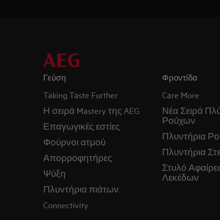
Γεύση
Φροντίδα
Taking Taste Further
Care More
Η σειρά Mastery της AEG
Νέα Σειρά Πλ
Ρούχων
Επαγωγικές εστίες
Πλυντήρια Ρ
Φούρνοι ατμού
Πλυντήρια Στ
Απορροφητήρες
Στυλό Αφαίρε
Ψύξη
Λεκέδων
Πλυντήρια πιάτων
Connectivity