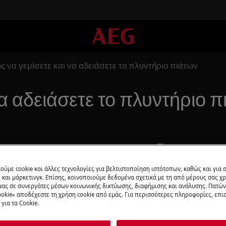
ς να γεμίσετε και να αδειάσετε το πλυντήριο πιάτων
να αδειάσετε το πλυντήριο 
Προγραμματι
Βρίσκεστε στο μέ
ούμε cookie και άλλες τεχνολογίες για βελτιστοποίηση ιστότοπων, καθώς και για
και μάρκετινγκ. Επίσης, κοινοποιούμε δεδομένα σχετικά με τη από μέρους σας χ
ντήριο πιάτων;
προσφέρουμε επι
μας σε συνεργάτες μέσων κοινωνικής δικτύωσης, διαφήμισης και ανάλυσης. Πατώ
τεχνικούς της aeg
okie» αποδέχεστε τη χρήση cookie από εμάς. Για περισσότερες πληροφορίες, επισ
για τα Cookie.
Κλείστε υπηρε