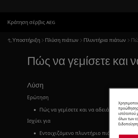
Κράτηση σέρβις AEG
Υποστήριξη
Πλύση πιάτων
Πλυντήρια πιάτων
Πώ
Πώς να γεμίσετε και 
Λύση
Ερώτηση
Χρησιμοποι
προώθησης 
Πώς να γεμίσετε και να αδειάσετε το πλυ
ιστότοπού 
όλων των co
Ισχύει για
Ειδοποίηση 
Εντοιχιζόμενο πλυντήριο πιάτων