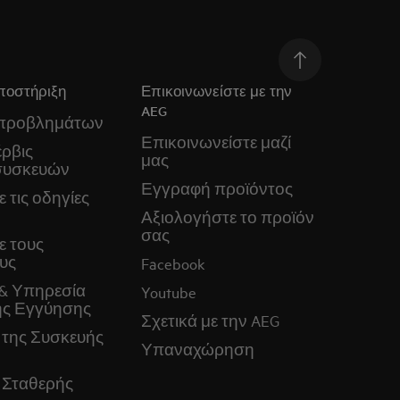
ποστήριξη
Επικοινωνείστε με την
AEG
 προβλημάτων
Επικοινωνείστε μαζί
ρβις
μας
συσκευών
Εγγραφή προϊόντος
 τις οδηγίες
Αξιολογήστε το προϊόν
σας
ε τους
υς
Facebook
& Υπηρεσία
Youtube
ς Εγγύησης
Σχετικά με την AEG
 της Συσκευής
Υπαναχώρηση
 Σταθερής