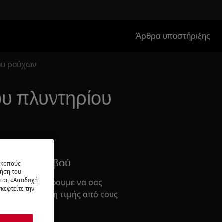
Άρθρα υποστήριξης
ίου ρούχων
ου πλυντηρίου
σμός Ραντεβού
 σκοπούς
ρήση του
ντας «Αποδοχή
ρος όπου μπορουμε να σας
κεφτείτε την
σκευή σταθερή τιμής από τους
.