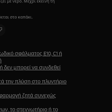
ζει με νερό. Μέχρι εκείνη τη
εται στο καπάκι.
ωδικό σφάλματος E10, C1 ή
ή
 δεν μπορεί να συνδεθεί
τά την πλύση στο πλυντήριο
εφαρμογή ζητά συνεχώς
ων, το στεγνωτήριο ή το