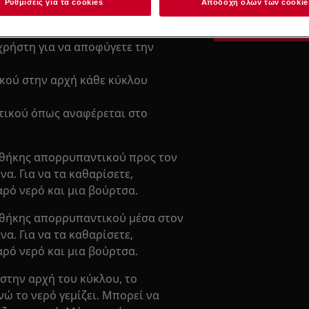
Ρυθμίσεις για τα cookies
Αποδοχή όλων των cookie
Κλείστε υπηρε
 χρήστη για να αποφύγετε την
κού στην αρχή κάθε κύκλου
τικού όπως αναφέρεται στο
 θήκης απορρυπαντικού προς τον
να. Για να τα καθαρίσετε,
αρό νερό και μια βούρτσα.
ι θήκης απορρυπαντικού μέσα στον
να. Για να τα καθαρίσετε,
αρό νερό και μια βούρτσα.
στην αρχή του κύκλου, το
νώ το νερό γεμίζει. Μπορεί να