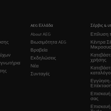
AEG Ελλάδα
Σέρβις & υ
About AEG
Επίλυση
ύσης
Βιωσιμότητα AEG
Κέντρα Σέ
Μικροσυ
Βραβεία
ούχων
Κατεβάστε
Εκδηλώσεις
χρήσης
εγνωτήρια
Νέα
Κατεβάστ
σης
καταλόγο
Συνταγές
Εγγύηση 
Επέκταση
Επισκευή
σας
Επισκευή