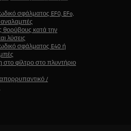
ωδικό σφάλματος EF0, EFo,
15 αναλαμπές
ς θορύβους κατά την
αι λύσεις
κωδικό σφάλματος E40 ή
αμπές
στο φίλτρο στο πλυντήριο
 απορρυπαντικό /
ύ