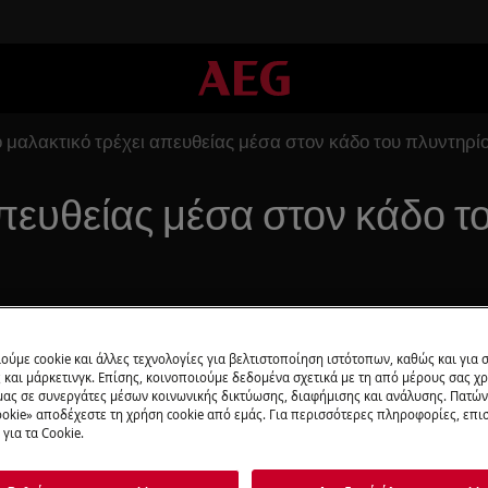
ο μαλακτικό τρέχει απευθείας μέσα στον κάδο του πλυντηρ
απευθείας μέσα στον κάδο τ
Προγραμματι
ούμε cookie και άλλες τεχνολογίες για βελτιστοποίηση ιστότοπων, καθώς και για
και μάρκετινγκ. Επίσης, κοινοποιούμε δεδομένα σχετικά με τη από μέρους σας χ
μας σε συνεργάτες μέσων κοινωνικής δικτύωσης, διαφήμισης και ανάλυσης. Πατώ
Βρίσκεστε στο μέ
okie» αποδέχεστε τη χρήση cookie από εμάς. Για περισσότερες πληροφορίες, επισ
προσφέρουμε επι
για τα Cookie.
 πολύ δυνατά
τεχνικούς της aeg
ης απορρυπαντικού