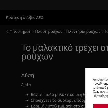
Κράτηση σέρβις AEG
Υποστήριξη
Πλύση ρούχων
Πλυντήρια ρούχων
Τ
Το μαλακτικό τρέχει 
ρούχων
Λύση
Χρησιμοποι
προώθησης 
Αιτία
ιστότοπού 
όλων των co
Βάζετε πολύ μαλακτικό στη θήκη.
Ειδοποίηση 
Σπρώχνετε το συρτάρι απορρυπαντικού
Βρομιά / υπολείμματα στο συρτάρι θήκ