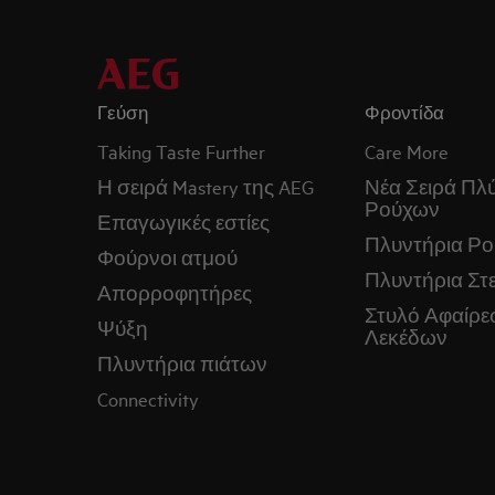
Γεύση
Φροντίδα
Taking Taste Further
Care More
Η σειρά Mastery της AEG
Νέα Σειρά Πλ
Ρούχων
Επαγωγικές εστίες
Πλυντήρια Ρ
Φούρνοι ατμού
Πλυντήρια Στ
Απορροφητήρες
Στυλό Αφαίρε
Ψύξη
Λεκέδων
Πλυντήρια πιάτων
Connectivity