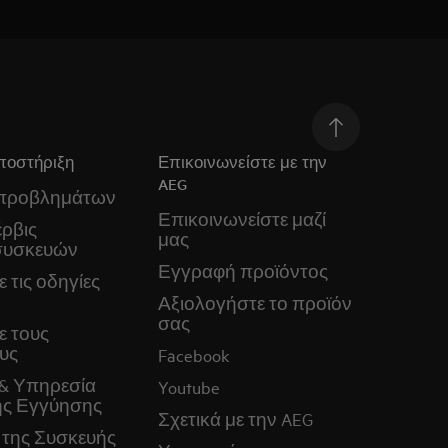
ποστήριξη
Επικοινωνείστε με την
AEG
 προβλημάτων
Επικοινωνείστε μαζί
ρβις
μας
συσκευών
Εγγραφή προϊόντος
 τις οδηγίες
Αξιολογήστε το προϊόν
σας
ε τους
υς
Facebook
& Υπηρεσία
Youtube
ς Εγγύησης
Σχετικά με την AEG
 της Συσκευής