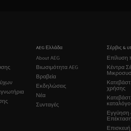
AEG Ελλάδα
Σέρβις & υ
About AEG
Επίλυση
ύσης
Βιωσιμότητα AEG
Κέντρα Σέ
Μικροσυ
Βραβεία
ούχων
Κατεβάστε
Εκδηλώσεις
χρήσης
εγνωτήρια
Νέα
Κατεβάστ
σης
καταλόγο
Συνταγές
Εγγύηση 
Επέκταση
Επισκευή