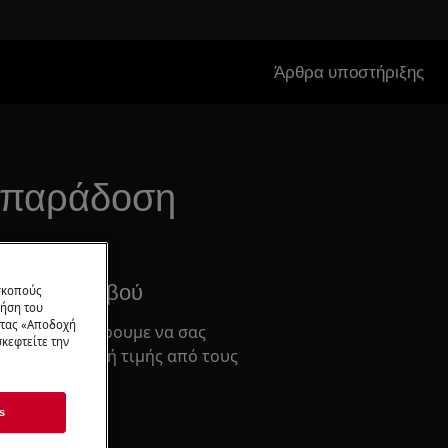
Άρθρα υποστήριξης
ην παράδοση
σμός Ραντεβού
 σκοπούς
ρήση του
ντας «Αποδοχή
ρος όπου μπορουμε να σας
κεφτείτε την
σκευή σταθερή τιμής από τους
.
s
σία