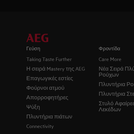
Γεύση
Φροντίδα
Taking Taste Further
Care More
Η σειρά Mastery της AEG
Νέα Σειρά Πλ
Ρούχων
Επαγωγικές εστίες
Πλυντήρια Ρ
Φούρνοι ατμού
Πλυντήρια Στ
Απορροφητήρες
Στυλό Αφαίρε
Ψύξη
Λεκέδων
Πλυντήρια πιάτων
Connectivity