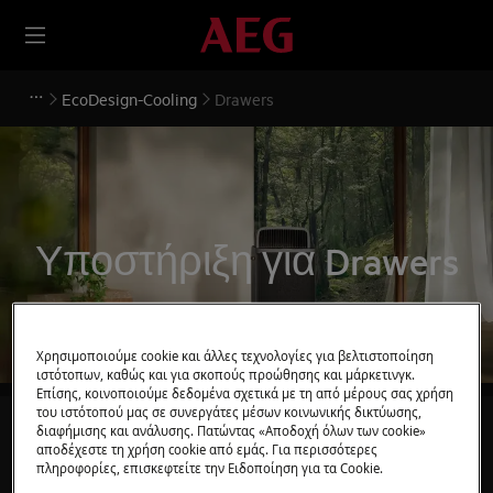
EcoDesign-Cooling
Drawers
Υποστήριξη για Drawers
Χρησιμοποιούμε cookie και άλλες τεχνολογίες για βελτιστοποίηση
ιστότοπων, καθώς και για σκοπούς προώθησης και μάρκετινγκ.
Επίσης, κοινοποιούμε δεδομένα σχετικά με τη από μέρους σας χρήση
του ιστότοπού μας σε συνεργάτες μέσων κοινωνικής δικτύωσης,
Αναζητήστε μεταξύ των άρθρων
διαφήμισης και ανάλυσης. Πατώντας «Αποδοχή όλων των cookie»
αποδέχεστε τη χρήση cookie από εμάς. Για περισσότερες
υποστήριξής μας
πληροφορίες, επισκεφτείτε την Ειδοποίηση για τα Cookie.