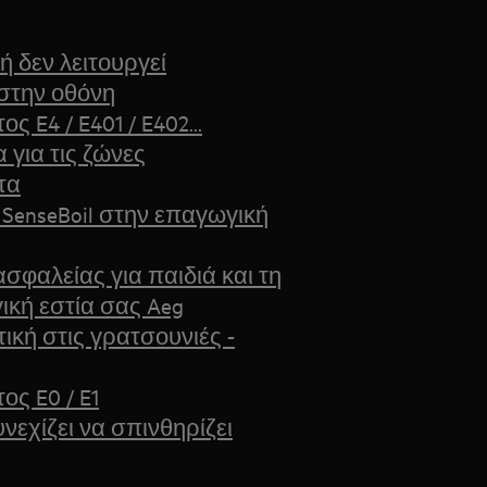
ή δεν λειτουργεί
 στην οθόνη
 E4 / E401 / E402...
 για τις ζώνες
τα
 SenseBoil στην επαγωγική
σφαλείας για παιδιά και τη
ική εστία σας Aeg
τική στις γρατσουνιές -
ος E0 / E1
νεχίζει να σπινθηρίζει