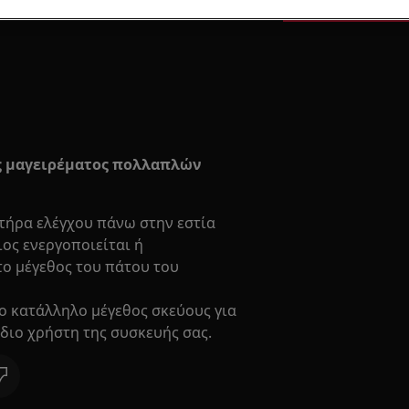
ες μαγειρέματος πολλαπλών
ητήρα ελέγχου πάνω στην εστία
ιος ενεργοποιείται ή
το μέγεθος του πάτου του
το κατάλληλο μέγεθος σκεύους για
ίδιο χρήστη της συσκευής σας.