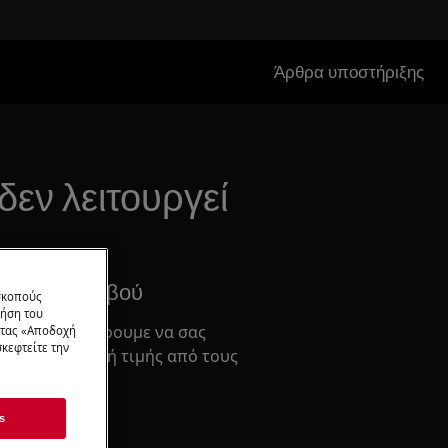
Άρθρα υποστήριξης
δεν λειτουργεί
σμός Ραντεβού
 σκοπούς
ρήση του
ρος όπου μπορουμε να σας
ντας «Αποδοχή
κεφτείτε την
σκευή σταθερή τιμής από τους
.
s
σία