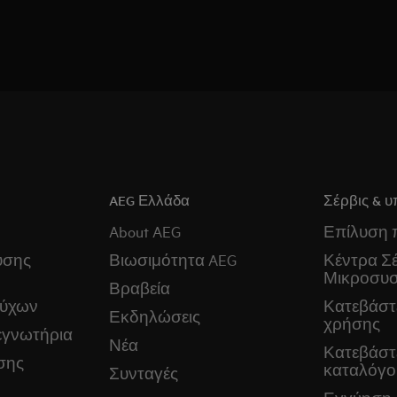
AEG Ελλάδα
Σέρβις & υ
About AEG
Επίλυση
ύσης
Βιωσιμότητα AEG
Κέντρα Σέ
Μικροσυ
Βραβεία
ούχων
Κατεβάστε
Εκδηλώσεις
χρήσης
εγνωτήρια
Νέα
Κατεβάστ
σης
καταλόγο
Συνταγές