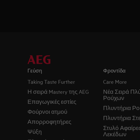
Γεύση
Φροντίδα
Taking Taste Further
Care More
Η σειρά Mastery της AEG
Νέα Σειρά Πλ
Ρούχων
Επαγωγικές εστίες
Πλυντήρια Ρ
Φούρνοι ατμού
Πλυντήρια Στ
Απορροφητήρες
Στυλό Αφαίρε
Ψύξη
Λεκέδων