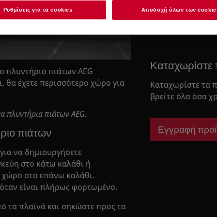
Ρυθμίσεις για τα cookies
Αποδοχή όλων των cookie
Βρείτε το εγχει
Καταχωρίστε 
ο πλυντήριο πιάτων AEG
ι, θα έχετε περισσότερο χώρο για
Καταχωρίστε τα π
βρείτε όλα όσα χρ
ένα πλυντήρια πιάτων AEG.
Εγγραφή προϊ
ήριο πιάτων
για να δημιουργήσετε
σκεύη στο κάτω καλάθι ή
ο χώρο στο επάνω καλάθι.
 όταν είναι πλήρως φορτωμένο.
ό τα πλαϊνά και σηκώστε προς τα