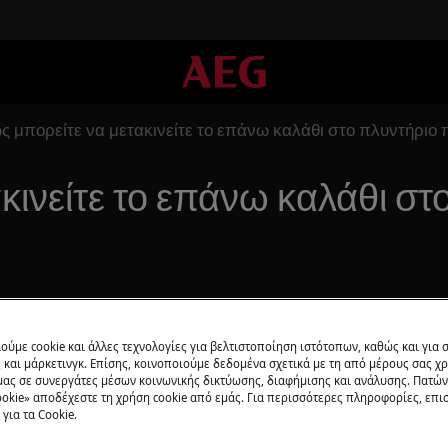
ς μπορείτε να μετακινείτε το επάνω καλάθι στο πλυντήριο 
κινείτε το επάνω καλάθι στ
Βρείτε το Εγχ
ούμε cookie και άλλες τεχνολογίες για βελτιστοποίηση ιστότοπων, καθώς και για
και μάρκετινγκ. Επίσης, κοινοποιούμε δεδομένα σχετικά με τη από μέρους σας χ
Βρείτε οδηγίες κ
μας σε συνεργάτες μέσων κοινωνικής δικτύωσης, διαφήμισης και ανάλυσης. Πατώ
και επιλύστε οπο
okie» αποδέχεστε τη χρήση cookie από εμάς. Για περισσότερες πληροφορίες, επισ
συσκευή σας .
για τα Cookie.