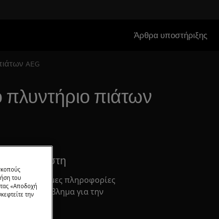
Άρθρα υποστήριξης
πιάτων AEG
ο πλυντήριο πιάτων
ειρίδιο Χρήστη
 σκοπούς
ρήση του
αι άλλες χρήσιμες πληροφορίες
ντας «Αποδοχή
ιοδήποτε πρόβλημα για την
κεφτείτε την