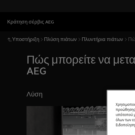
Κράτηση σέρβις AEG
Υποστήριξη
Πλύση πιάτων
Πλυντήρια πιάτων
Πώ
Πώς μπορείτε να μετα
AEG
Λύση
Χρησιμοποι
προώθησης 
ιστότοπού 
όλων των co
Ειδοποίηση 