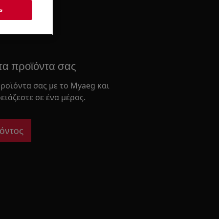
s
ρίδιο
τα προϊόντα σας
ροϊόντα σας με το Myaeg και
ειάζεστε σε ένα μέρος.
όντος