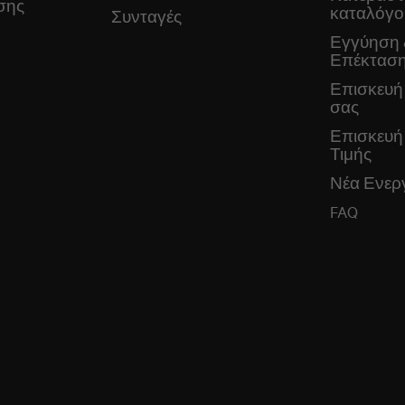
σης
καταλόγο
Συνταγές
Εγγύηση 
Επέκταση
Επισκευή
σας
Επισκευή
Τιμής
Νέα Ενεργ
FAQ