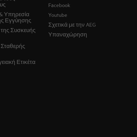
υς
Facebook
& Υπηρεσία
Youtube
ς Εγγύησης
Σχετικά με την AEG
 της Συσκευής
Υπαναχώρηση
 Σταθερής
ειακή Ετικέτα