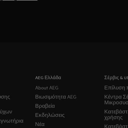
AEG Ελλάδα
Σέρβις & υ
About AEG
Επίλυση
ύσης
Βιωσιμότητα AEG
Κέντρα Σέ
Μικροσυ
Βραβεία
ούχων
Κατεβάστε
Εκδηλώσεις
χρήσης
εγνωτήρια
Νέα
Κατεβάστ