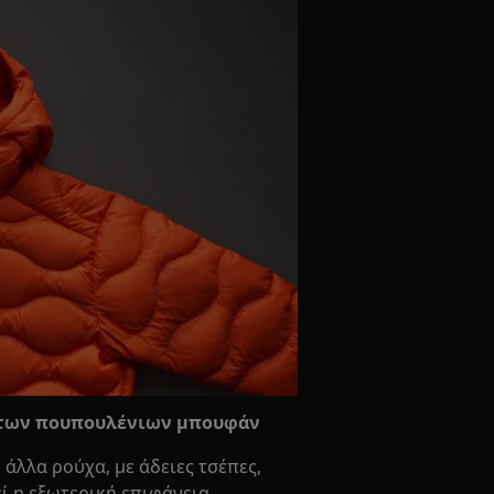
α των πουπουλένιων μπουφάν
λλα ρούχα, με άδειες τσέπες,
ί η εξωτερική επιφάνεια.