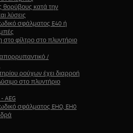
ς θορύβους κατά την
αι λύσεις
κωδικό σφάλματος E40 ή
αμπές
στο φίλτρο στο πλυντήριο
 απορρυπαντικό /
ύ
ηρίου ρούχων έχει διαρροή
λύσιμο στο πλυντήριο
 - AEG
κωδικό σφάλματος EHO, EH0
τιδρά