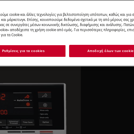
ούμε cookie και άλλες τεχνολογίες για βελτιστοποίηση ιστότοπων, καθώς και για
και μάρκετινγκ. Επίσης, κοινοποιούμε δεδομένα σχετικά με τη από μέρους σας χ
μας σε συνεργάτες μέσων κοινωνικής δικτύωσης, διαφήμισης και ανάλυσης. Πατώ
okie» αποδέχεστε τη χρήση cookie από εμάς. Για περισσότερες πληροφορίες, επισ
ει κι αυτό. Αν προσθέτετε τις
για τα Cookie.
erfectCare, δεν θα μαζεύονται τα
 θα μπορείτε να το φοράτε πάντα
Ρυθμίσεις για τα cookies
Αποδοχή όλων των cookie