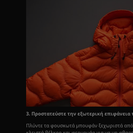
3. Προστατεύστε την εξωτερική επιφάνει
Πλύντε τα φουσκωτά μπουφάν ξεχωριστά από ά
κλειστά βέλκρο και φερμουάρ για να μη φθαρε