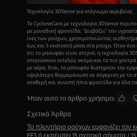
Τεχνολογία 3DSense για στέγνωμα ακριβείας
Το CycloneCare με τεχνολογία 3DSense περιπο
με μοναδική φροντίδα. "Διαβάζει" την υγρασί
ίνες των ρούχων, χρησιμοποιώντας αισθητήρε
έως και 5 εκατοστά μέσα στα ρούχα. Όταν ένα
ότι το μπουφάν είναι στεγνό, η τεχνολογία 3D
στεγνώσουν εντελώς ακόμα και τα πιο χοντρά
με αέρα. Έτσι, τα μπουφάν διατηρούν την εμφ
υψηλότερη θερμομόνωση σε σύγκριση με το στ
σταθερή και συνεπή ήπια φροντίδα για όλα τ
Ήταν αυτό το άρθρο χρήσιμο;
Σχετικά Άρθρα
Το πλυντήριο ρούχων εμφανίζει τον κ
EF3 ή εκπέμπει 15 ηχητικά σήματα / 