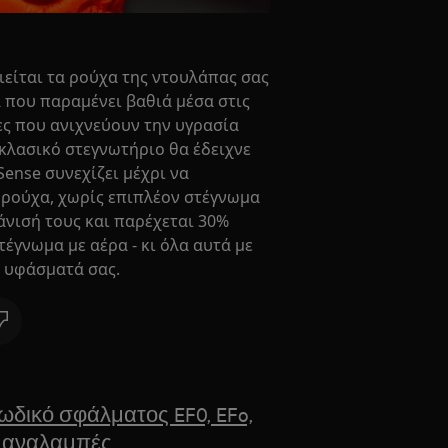
ιείται τα ρούχα της ντουλάπας σας
α που παραμένει βαθιά μέσα στις
ς που ανιχνεύουν την υγρασία
 κλασικό στεγνωτήριο θα έδειχνε
Sense συνεχίζει μέχρι να
 ρούχα, χωρίς επιπλέον στέγνωμα
άνισή τους και παρέχεται 30%
έγνωμα με αέρα - κι όλα αυτά με
α υφάσματά σας.
ωδικό σφάλματος EF0, EFo,
15 αναλαμπές