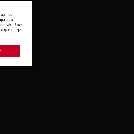
 σκοπούς
ρήση του
ντας «Αποδοχή
κεφτείτε την
s