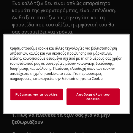
Ένα καλό τζιν δεν είναι απλώς απαραίτητο
κομμάτι της γκαρνταρόμπας, είναι επένδυση.
Αν δείξετε στο τζιν σας την αγάπη και τη
φροντίδα που του αξίζει, η εμφάνισή του θα
σας ανταμείβει για χρόνια.
Χρησιμοποιούμε cookie και άλλες τεχνολογίες για βελτιστοποίηση
ιστότοπων, καθώς και για σκοπούς προώθησης και μάρκετινγκ.
Επίσης, κοινοποιούμε δεδομένα σχετικά με τη από μέρους σας χρήση
του ιστότοπού μας σε συνεργάτες μέσων κοινωνικής δικτύωσης,
διαφήμισης και ανάλυσης. Πατώντας «Αποδοχή όλων των cookie»
αποδέχεστε τη χρήση cookie από εμάς. Για περισσότερες
πληροφορίες, επισκεφτείτε την Ειδοποίηση για τα Cookie.
Ρυθμίσεις για τα cookies
Αποδοχή όλων των
cookies
1. Πώς να πλένετε τα τζιν σας για να μην
ξεθωριάζουν