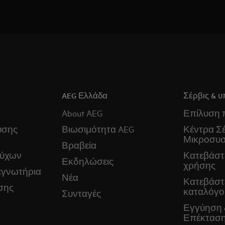
AEG Ελλάδα
Σέρβις & υ
About AEG
Επίλυση
ύσης
Βιωσιμότητα AEG
Κέντρα Σέ
Μικροσυ
Βραβεία
ούχων
Κατεβάστε
Εκδηλώσεις
χρήσης
εγνωτήρια
Νέα
Κατεβάστ
σης
καταλόγο
Συνταγές
Εγγύηση 
Επέκταση