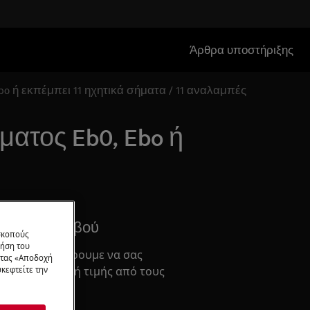
Άρθρα υποστήριξης
o ή εκπέμπει 11 ηχητικά σήματα / 11 αναλαμπές
ματος Eb0, Ebo ή
σμός Ραντεβού
 σκοπούς
ρήση του
ρος όπου μπορουμε να σας
ντας «Αποδοχή
σκευή σταθερή τιμής από τους
κεφτείτε την
.