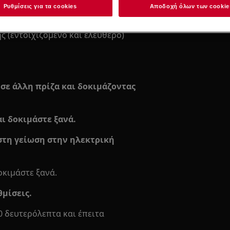
Ρυθμίσεις για τα cookies
Αποδοχή όλων των cookie
Κλείστε υπηρε
(εντοιχιζόμενο και ελεύθερο)
 σε άλλη πρίζα και δοκιμάζοντας
ι δοκιμάστε ξανά.
 στη γείωση στην ηλεκτρική
οκιμάστε ξανά.
θμίσεις.
0 δευτερόλεπτα και έπειτα