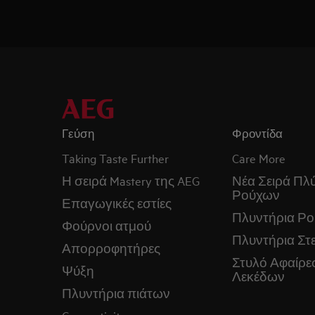
Γεύση
Φροντίδα
Taking Taste Further
Care More
Η σειρά Mastery της AEG
Νέα Σειρά Πλ
Ρούχων
Επαγωγικές εστίες
Πλυντήρια Ρ
Φούρνοι ατμού
Πλυντήρια Στ
Απορροφητήρες
Στυλό Αφαίρε
Ψύξη
Λεκέδων
Πλυντήρια πιάτων