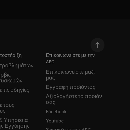
ποστήριξη
Επικοινωνείστε με την
AEG
 προβλημάτων
Επικοινωνείστε μαζί
ρβις
μας
συσκευών
Εγγραφή προϊόντος
 τις οδηγίες
Αξιολογήστε το προϊόν
σας
ε τους
υς
Facebook
& Υπηρεσία
Youtube
ς Εγγύησης
Σχετικά με την AEG