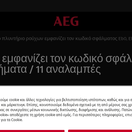
ο πλυντήριο ρούχων εμφανίζει τον κωδικό σφάλματος Eb0, Eb
εμφανίζει τον κωδικό σφάλ
ήματα / 11 αναλαμπές
Προγραμματι
ούμε cookie και άλλες τεχνολογίες για βελτιστοποίηση ιστότοπων, καθώς και για
και μάρκετινγκ. Επίσης, κοινοποιούμε δεδομένα σχετικά με τη από μέρους σας χ
Βρίσκεστε στο μέ
μας σε συνεργάτες μέσων κοινωνικής δικτύωσης, διαφήμισης και ανάλυσης. Πατώ
ικό σφάλματος Eb0, Ebo ή
προσφέρουμε επι
okie» αποδέχεστε τη χρήση cookie από εμάς. Για περισσότερες πληροφορίες, επισ
για τα Cookie.
πές. Μπορεί να υποδεικνύει
τεχνικούς της aeg
ς παροχής ρεύματος.