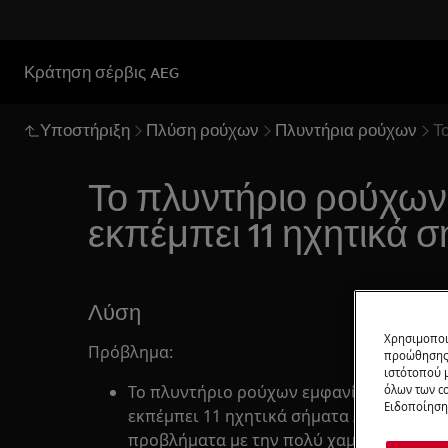
Κράτηση σέρβις AEG
Υποστήριξη
Πλύση ρούχων
Πλυντήρια ρούχων
Τ
Το πλυντήριο ρούχων 
εκπέμπει 11 ηχητικά σ
Λύση
Χρησιμοποι
Πρόβλημα:
προώθησης 
ιστότοπού 
Το πλυντήριο ρούχων εμφανίζει τον κωδ
όλων των co
Ειδοποίηση 
εκπέμπει 11 ηχητικά σήματα / 11 αναλαμ
προβλήματα με την πολύ χαμηλή τάση τη