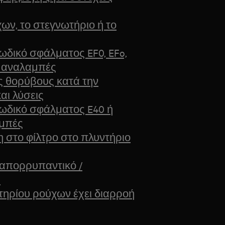
ων, το στεγνωτήριο ή το
ωδικό σφάλματος EF0, EFo,
15 αναλαμπές
ς θορύβους κατά την
αι λύσεις
κωδικό σφάλματος E40 ή
αμπές
στο φίλτρο στο πλυντήριο
 απορρυπαντικό /
ύ
ηρίου ρούχων έχει διαρροή