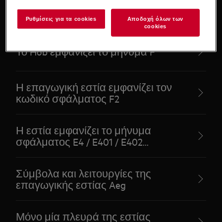
Η ανάφλεξη στην εστία αερίου μου
συνεχίζει να σπινθηρίζει
Ρυθμίσεις για τα cookies
Αποδοχή όλων των
cookies
Το Hob εμφανίζει το μήνυμα F
Η επαγωγική εστία εμφανίζει τον
κωδικό σφάλματος F2
Η εστία εμφανίζει το μήνυμα
σφάλματος E4 / E401 / E402...
Σύμβολα και λειτουργίες της
επαγωγικής εστίας Aeg
Μόνο μία πλευρά της εστίας