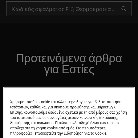
Προτεινόμενα άρθρα
για Εστίες
Ποια μαγειρικά σκεύη είναι
Χρησιμοποιούμε cookie και άλλες τεχνολογίες για βελτιστοποίηση
κατάλληλα για τις ζώνες
ιστότοπων, καθώς και για σκοπούς προώθησης και μάρκετινγκ.
Επίσης, κοινοποιούμε δεδομένα σχετικά με τη από μέρους σας χρήση
μαγειρέματος με επαγωγική
του ιστότοπού μας σε συνεργάτες μέσων κοινωνικής δικτύωσης,
θερμότητα
διαφήμισης και ανάλυσης. Πατώντας «Αποδοχή όλων των cookie»
αποδέχεστε τη χρήση cookie από εμάς. Για περισσότερες
πληροφορίες, επισκεφτείτε την Ειδοποίηση για τα Cookie.